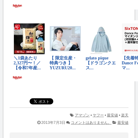
アマゾン
•
ヤフー
•
最安値
•
楽天
2013年7月3日
コメントはありません。
最安値