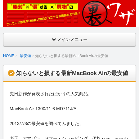
ここでしか言えないお買い物のテクニックや裏話を大公開！！
絶対得する買物の裏ワザ
メインメニュー
HOME
最安値
知らないと損する最新MacBook Airの最安値
知らないと損する最新MacBook Airの最安値
先日新作が発表されたばかりの人気商品、
MacBook Air 1300/11.6 MD711J/A
2013/7/3の最安値を調べてみました。
楽天、アマゾン、ヤフー・ショッピング、価格.com、google