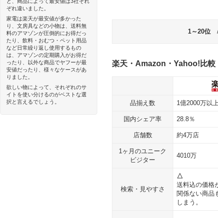
と、商品によって最安値は3社それ
ぞれ違いました。
家電は楽天が最安値が多かった
り、文房具などの小物は、送料無
1～20位
料のアマゾンが圧倒的にお得だっ
たり、飲料・おむつ・ペット用品
など日常繰り返し使用するもの
は、アマゾンの定期購入がお得だ
ったり、以外な商品でヤフーが最
楽天・Amazon・Yahoo!比較
安値だったり、様々なケースがあ
りました。
欲しい物によって、それぞれのサ
イトを使い分けるのがベストな選
択と言えるでしょう。
品揃え数
1億2000万以
国内シェア率
28.8％
店舗数
約4万店
1ヶ月のユニーク
4010万
ビジター
△
送料込の価格
検索・見やすさ
関係ない商品
しまう。