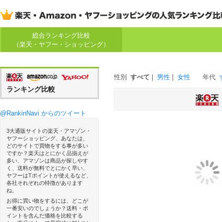
総合ランキング比較
（楽天・ヤフー・ショッピング）
性別
すべて
|
男性
|
女性
年代
ランキング比較
@RankinNavi からのツイート
3大通販サイトの楽天・アマゾン・
ヤフーショッピング、あなたは、
どのサイトで買物をする事が多い
ですか？楽天はとにかく品揃えが
多い、アマゾンは商品が探しやす
く、送料が無料でとにかく早い、
ヤフーはTポイントが使えるなど、
各社それぞれの特徴があります
ね。
お得に買い物をするには、どこが
一番安いのでしょうか？送料・ポ
イントを含んだ価格を比較する